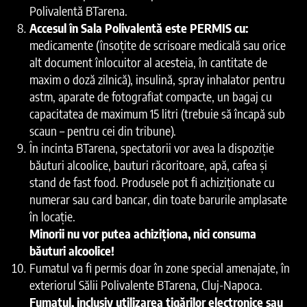
Polivalentă BTarena.
Accesul în Sala Polivalentă este PERMIS cu:
medicamente (însoțite de scrisoare medicală sau orice
alt document înlocuitor al acesteia, în cantitate de
maxim o doză zilnică), insulină, spray inhalator pentru
astm, aparate de fotografiat compacte, un bagaj cu
capacitatea de maximum 15 litri (trebuie să încapă sub
scaun – pentru cei din tribune).
În incinta BTarena, spectatorii vor avea la dispoziție
băuturi alcoolice, bauturi răcoritoare, apă, cafea și
stand de fast food. Produsele pot fi achiziționate cu
numerar sau card bancar, din toate barurile amplasate
în locație.
Minorii nu vor putea achiziționa, nici consuma
băuturi alcoolice!
Fumatul va fi permis doar în zone special amenajate, în
exteriorul Sălii Polivalente BTarena, Cluj-Napoca.
Fumatul, inclusiv utilizarea țigărilor electronice sau