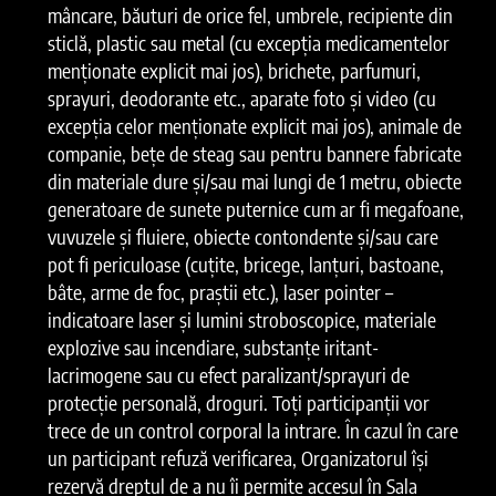
mâncare, băuturi de orice fel, umbrele, recipiente din
sticlă, plastic sau metal (cu excepția medicamentelor
menționate explicit mai jos), brichete, parfumuri,
sprayuri, deodorante etc., aparate foto și video (cu
excepția celor menționate explicit mai jos), animale de
companie, bețe de steag sau pentru bannere fabricate
din materiale dure și/sau mai lungi de 1 metru, obiecte
generatoare de sunete puternice cum ar fi megafoane,
vuvuzele și fluiere, obiecte contondente și/sau care
pot fi periculoase (cuțite, bricege, lanțuri, bastoane,
bâte, arme de foc, praștii etc.), laser pointer –
indicatoare laser și lumini stroboscopice, materiale
explozive sau incendiare, substanțe iritant-
lacrimogene sau cu efect paralizant/sprayuri de
protecție personală, droguri. Toți participanții vor
trece de un control corporal la intrare. În cazul în care
un participant refuză verificarea, Organizatorul își
rezervă dreptul de a nu îi permite accesul în Sala