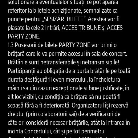
soluționare a eventualelor situații ce pot apărea
referitor la biletele achiziționate, semnalizate ca
puncte pentru „SESIZĂRI BILETE”. Acestea vor fi
plasate la cele 2 intrări, ACCES TRIBUNE și ACCES
PARTY ZONE.
1.3 Posesorii de bilete PARTY ZONE vor primi o
brățară care le va permite accesul în sala de concert.
Brățările sunt netransferabile și netransmisibile!
Participanții au obligația de a purta brățările pe toată
durata desfășurării evenimentului, la încheietura
mâinii sau în cazuri excepționale și bine justificate, în
alt loc vizibil, cu condiția ca brățara să nu poată fi
scoasă fără a fi deteriorată. Organizatorul își rezervă
dreptul (prin colaboratorii săi) de a verifica ori de
câte ori consideră necesar brățările, atât la intrarea în
incinta Concertului, cât şi pe tot perimetrul