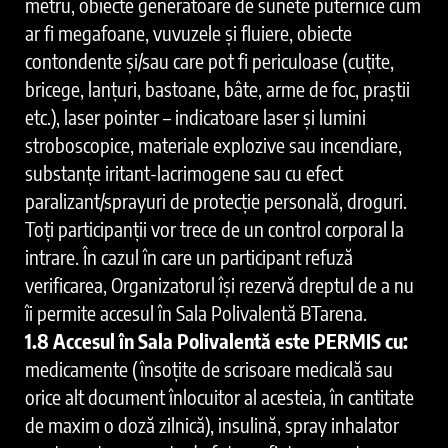
metru, obiecte generatoare de sunete puternice cum
ar fi megafoane, vuvuzele și fluiere, obiecte
contondente și/sau care pot fi periculoase (cuțite,
bricege, lanțuri, bastoane, bâte, arme de foc, praștii
etc.), laser pointer – indicatoare laser și lumini
stroboscopice, materiale explozive sau incendiare,
substanțe iritant-lacrimogene sau cu efect
paralizant/sprayuri de protecție personală, droguri.
Toți participanții vor trece de un control corporal la
intrare. În cazul în care un participant refuză
verificarea, Organizatorul își rezervă dreptul de a nu
îi permite accesul în Sala Polivalentă BTarena.
1.8 Accesul în Sala Polivalentă este PERMIS cu:
medicamente (însoțite de scrisoare medicală sau
orice alt document înlocuitor al acesteia, în cantitate
de maxim o doză zilnică), insulină, spray inhalator