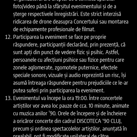
foto/video până la sfârșitul evenimentului și de a
șterge respectivele înregistrări. Este strict interzisă
ridicarea de drone deasupra Concertului sau montarea
de echipamente profesionale de filmat.
Participarea la eveniment se face pe proprie
răspundere, participanții declarând, prin prezență, că
sunt apți din punct de vedere fizic și psihic. Astfel,
persoanele cu afecțiuni psihice sau fizice pentru care
zonele aglomerate, zgomotele puternice, efectele
speciale sonore, vizuale şi audio reprezintă un risc, își
asumă întreaga răspundere pentru prejudiciile ce le-ar
putea suferi prin participarea la eveniment.
Evenimentul va începe la ora 19:00. Între concertele
artiștilor vor avea loc pauze de cca. 10 minute, animate
cu muzica anilor ’90. Orele de începere și de încheiere
a oricăror concerte din cadrul DISCOTECA ‘90 CLUJ,
precum și ordinea spectacolelor artiștilor, anunțată în
prealabil, pot fi modificate unilateral de către