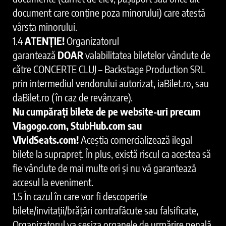
document care conține poza minorului) care atestă
vârsta minorului.
1.4
ATENȚIE!
Organizatorul
garantează
DOAR
valabilitatea biletelor vândute de
către CONCERTE CLUJ – Backstage Production SRL
prin intermediul vendorului autorizat, iaBilet.ro, sau
daBilet.ro (în caz de revânzare).
Nu cumpărați bilete de pe website-uri precum
Viagogo.com, StubHub.com sau
VividSeats.com!
Aceștia comercializează ilegal
bilete la suprapreț. În plus, există riscul ca acestea să
fie vândute de mai multe ori și nu vă garantează
accesul la eveniment.
1.5 În cazul în care vor fi descoperite
bilete/invitații/brățări contrafăcute sau falsificate,
Organizatorul va sesiza organele de urmărire penală