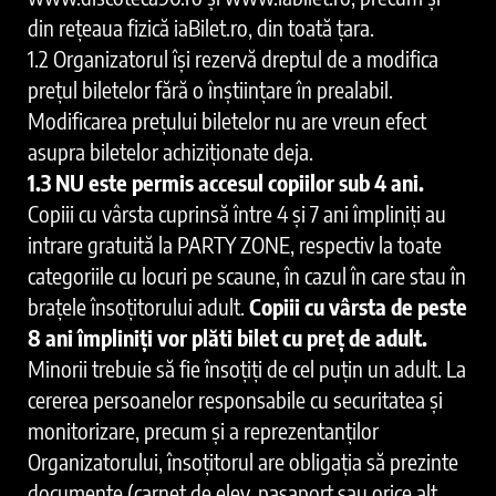
din rețeaua fizică iaBilet.ro, din toată țara.
1.2 Organizatorul își rezervă dreptul de a modifica
prețul biletelor fără o înștiințare în prealabil.
Modificarea prețului biletelor nu are vreun efect
asupra biletelor achiziționate deja.
1.3 NU este permis accesul copiilor sub 4 ani.
Copiii cu vârsta cuprinsă între 4 și 7 ani împliniți au
intrare gratuită la PARTY ZONE, respectiv la toate
categoriile cu locuri pe scaune, în cazul în care stau în
brațele însoțitorului adult.
Copiii cu vârsta de peste
8 ani împliniți vor plăti bilet cu preț de adult.
Minorii trebuie să fie însoțiți de cel puțin un adult. La
cererea persoanelor responsabile cu securitatea și
monitorizare, precum și a reprezentanților
Organizatorului, însoțitorul are obligația să prezinte
documente (carnet de elev, pașaport sau orice alt