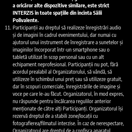
a oricăror alte dispozitive similare, este strict
INTERZIS în toate spațiile din incinta Sălii
Polivalente.
Participanții au dreptul să realizeze înregistrări audio
și de imagini în cadrul evenimentului, dar numai cu
ajutorul unui instrument de înregistrare a sunetelor și
imaginilor încorporat într-un smartphone sau o
tabletă utilizat în scop personal sau cu un alt
echipament neprofesional. Participanții nu pot, fără
acordul prealabil al Organizatorului, să vândă, să
utilizeze în schimbul unui preț sau să utilizeze gratuit,
dar în scopuri comerciale, înregistrările de imagine și
voce pe care le-au făcut. Organizatorul, în mod expres,
nu răspunde pentru încălcarea regulilor anterior
menționate de către alți Participanți. Organizatorul își
rezervă dreptul de a stabili zone/locații cu
fotografierea/filmatul interzise. În caz de nerespectare,
Organizatorul are dreptul de a confisca aparatul