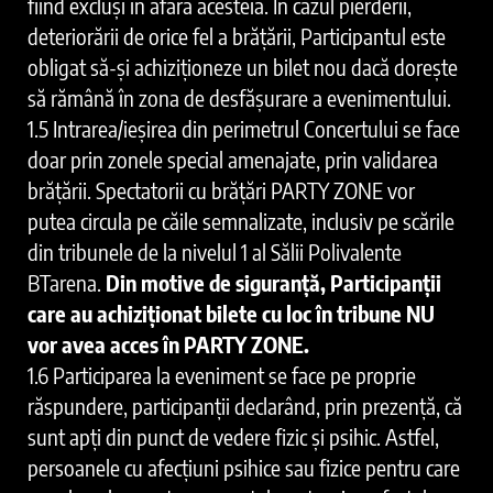
fiind excluși în afara acesteia. În cazul pierderii,
deteriorării de orice fel a brățării, Participantul este
obligat să-și achiziționeze un bilet nou dacă dorește
să rămână în zona de desfășurare a evenimentului.
1.5 Intrarea/ieșirea din perimetrul Concertului se face
doar prin zonele special amenajate, prin validarea
brățării. Spectatorii cu brățări PARTY ZONE vor
putea circula pe căile semnalizate, inclusiv pe scările
din tribunele de la nivelul 1 al Sălii Polivalente
BTarena.
Din motive de siguranță, Participanții
care au achiziționat bilete cu loc în tribune NU
vor avea acces în PARTY ZONE.
1.6 Participarea la eveniment se face pe proprie
răspundere, participanții declarând, prin prezență, că
sunt apți din punct de vedere fizic și psihic. Astfel,
persoanele cu afecțiuni psihice sau fizice pentru care