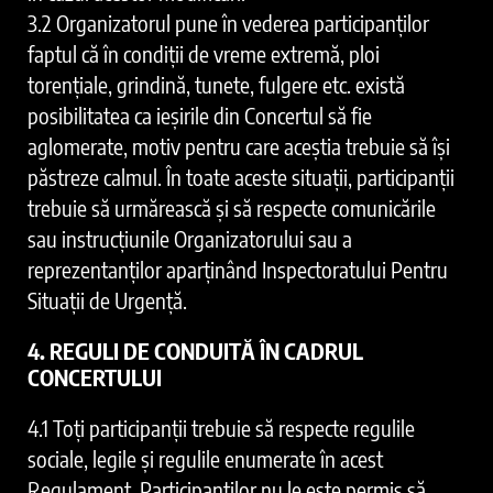
3.2 Organizatorul pune în vederea participanților
faptul că în condiții de vreme extremă, ploi
torențiale, grindină, tunete, fulgere etc. există
posibilitatea ca ieşirile din Concertul să fie
aglomerate, motiv pentru care aceştia trebuie să îşi
păstreze calmul. În toate aceste situaţii, participanţii
trebuie să urmărească şi să respecte comunicările
sau instrucţiunile Organizatorului sau a
reprezentanţilor aparţinând Inspectoratului Pentru
Situaţii de Urgență.
4. REGULI DE CONDUITĂ ÎN CADRUL
CONCERTULU
I
4.1 Toţi participanţii trebuie să respecte regulile
sociale, legile şi regulile enumerate în acest
Regulament. Participanţilor nu le este permis să