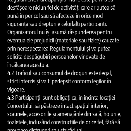
desfăşoare niciun fel de activităţi care ar putea să
pună în pericol sau să afecteze în orice mod
siguranţa sau drepturile celorlalţi participanţi.
Organizatorul nu îşi asumă răspunderea pentru
eventualele prejudicii (materiale sau fizice) cauzate
prin nerespectarea Regulamentului şi va putea
solicita despăgubiri persoanelor vinovate de
încălcarea acestuia.
4.2 Traficul sau consumul de droguri este ilegal,
strict interzis şi va fi pedepsit conform legilor în
vigoare.
4.3 Participanţii sunt obligaţi ca, în incinta locației
Concertului, să păstreze intact spațiul interior,
scaunele, accesoriile și amenajările din sală, holurile,
toaletele, incluzând construcţiile de orice fel, fără să
provoace distrugeri sau stricăciuni.