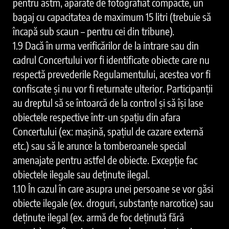
pentru astm, aparate de fotografiat compacte, un
bagaj cu capacitatea de maximum 15 litri (trebuie să
încapă sub scaun – pentru cei din tribune).
1.9 Dacă în urma verificărilor de la intrare sau din
cadrul Concertului vor fi identificate obiecte care nu
respectă prevederile Regulamentului, acestea vor fi
confiscate și nu vor fi returnate ulterior. Participanții
au dreptul să se întoarcă de la control și să își lase
obiectele respective într-un spațiu din afara
Concertului (ex: mașină, spațiul de cazare externă
etc.) sau să le arunce la tomberoanele special
amenajate pentru astfel de obiecte. Excepție fac
obiectele ilegale sau deținute ilegal.
1.10 În cazul în care asupra unei persoane se vor găsi
obiecte ilegale (ex. droguri, substanțe narcotice) sau
deținute ilegal (ex. armă de foc deținută fără