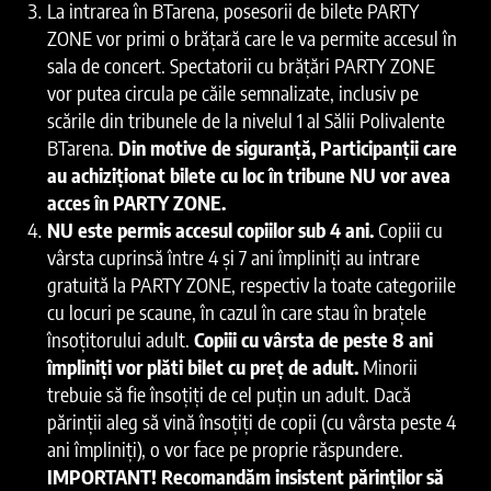
La intrarea în BTarena, posesorii de bilete PARTY
ZONE vor primi o brățară care le va permite accesul în
sala de concert. Spectatorii cu brățări PARTY ZONE
vor putea circula pe căile semnalizate, inclusiv pe
scările din tribunele de la nivelul 1 al Sălii Polivalente
BTarena.
Din motive de siguranță, Participanții care
au achiziționat bilete cu loc în tribune NU vor avea
acces în PARTY ZONE.
NU este permis accesul copiilor sub 4 ani.
Copiii cu
vârsta cuprinsă între 4 și 7 ani împliniți au intrare
gratuită la PARTY ZONE, respectiv la toate categoriile
cu locuri pe scaune, în cazul în care stau în brațele
însoțitorului adult.
Copiii cu vârsta de peste 8 ani
împliniți vor plăti bilet cu preț de adult.
Minorii
trebuie să fie însoțiți de cel puțin un adult. Dacă
părinții aleg să vină însoțiți de copii (cu vârsta peste 4
ani împliniți), o vor face pe proprie răspundere.
IMPORTANT! Recomandăm insistent părinților să