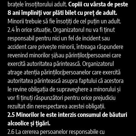
brațele însoțitorului adult.
Copiii cu vârsta de peste
8 ani împliniți vor plăti bilet cu preț de adult.
Minorii trebuie să fie însoțiți de cel puțin un adult.
2.4 În orice situație, Organizatorul nu va fi ținut
responsabil pentru nici un fel de incident sau
accident care privește minorii, întreaga răspundere
revenind minorilor și/sau părinților/persoanei care
exercită autoritatea părintească. Organizatorul
atrage atenția părinților/persoanelor care exercită
autoritatea părintească asupra faptului că acestora
le revine obligația de supraveghere a minorului și
vor fi ținuți răspunzători pentru orice prejudiciu
rezultat din nerespectarea acestei obligații.
2.5 Minorilor le este interzis consumul de băuturi
alcoolice și țigări.
2.6 La cererea persoanelor responsabile cu