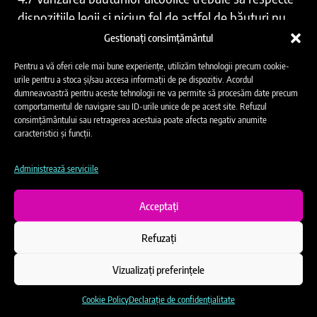
dispozițiile legii și niciun fel de astfel de băuturi nu
pot fi oferite minorilor sub 18 ani și persoanelor
Gestionați consimțământul
aflate în stare de ebrietate de către niciun Partener
Pentru a vă oferi cele mai bune experiențe, utilizăm tehnologii precum cookie-
Contractual din cadrul evenimentului. Utilizarea
urile pentru a stoca și/sau accesa informații de pe dispozitiv. Acordul
dumneavoastră pentru aceste tehnologii ne va permite să procesăm date precum
substanțelor calificate ca droguri interzise în baza
comportamentul de navigare sau ID-urile unice de pe acest site. Refuzul
legii aplicabile este interzisă în zone de desfășurare a
consimțământului sau retragerea acestuia poate afecta negativ anumite
caracteristici și funcții.
evenimentului și se pedepsește prin lege.
4.8 Sunt interzise orice demonstrații de orice natură,
Administrează serviciile
care nu au legătură cu evenimentul, indiferent de
numărul participanților, dacă Organizatorul nu și-a
Acceptați
dat aprobarea prealabilă scrisă în acest sens.
Această aprobare este acordată de organizator la
Refuzați
libera sa alegere, în baza solicitării prealabile a
Vizualizați preferințele
organizatorului respectivei demonstrații.
4.9 Este interzisă utilizarea focului prin orice mijloace
Cookie Policy
Declarație de confidențialitate
(amenajare de focuri de atmosferă sau orice alte