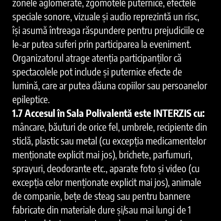
zonele aglomerate, zgomotele puternice, efectele
speciale sonore, vizuale şi audio reprezintă un risc,
își asumă întreaga răspundere pentru prejudiciile ce
le-ar putea suferi prin participarea la eveniment.
Organizatorul atrage atenția participanților că
spectacolele pot include și puternice efecte de
lumină, care ar putea dăuna copiilor sau persoanelor
epileptice.
1.7 Accesul în Sala Polivalentă este INTERZIS cu:
mâncare, băuturi de orice fel, umbrele, recipiente din
sticlă, plastic sau metal (cu excepția medicamentelor
menționate explicit mai jos), brichete, parfumuri,
sprayuri, deodorante etc., aparate foto și video (cu
excepția celor menționate explicit mai jos), animale
de companie, bețe de steag sau pentru bannere
fabricate din materiale dure și/sau mai lungi de 1