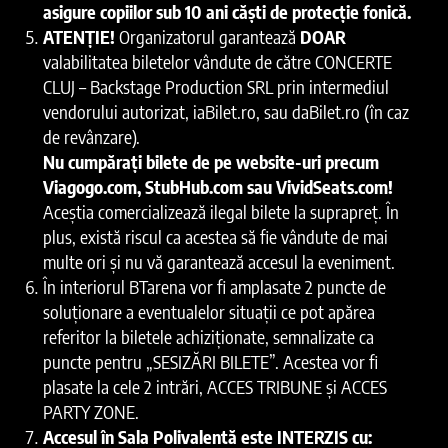
asigure copiilor sub 10 ani căști de protecție fonică.
ATENȚIE!
Organizatorul garantează
DOAR
valabilitatea biletelor vândute de către CONCERTE
CLUJ – Backstage Production SRL prin intermediul
vendorului autorizat, iaBilet.ro, sau daBilet.ro (în caz
de revânzare).
Nu cumpărați bilete de pe website-uri precum
Viagogo.com, StubHub.com sau VividSeats.com!
Aceștia comercializează ilegal bilete la suprapreț. În
plus, există riscul ca acestea să fie vândute de mai
multe ori și nu vă garantează accesul la eveniment.
În interiorul BTarena vor fi amplasate 2 puncte de
soluționare a eventualelor situații ce pot apărea
referitor la biletele achiziționate, semnalizate ca
puncte pentru „SESIZĂRI BILETE”. Acestea vor fi
plasate la cele 2 intrări, ACCES TRIBUNE și ACCES
PARTY ZONE.
Accesul în Sala Polivalentă este INTERZIS cu: