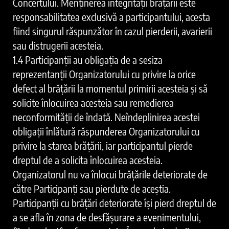
Concertului. Menținerea integrității brățării este
responsabilitatea exclusivă a participantului, acesta
fiind singurul răspunzător în cazul pierderii, avarierii
sau distrugerii acesteia.
1.4 Participanții au obligația de a sesiza
reprezentanții Organizatorului cu privire la orice
defect al brățării la momentul primirii acesteia și să
solicite înlocuirea acesteia sau remedierea
neconformității de îndată. Neîndeplinirea acestei
obligații înlătură răspunderea Organizatorului cu
privire la starea brățării, iar participantul pierde
dreptul de a solicita înlocuirea acesteia.
Organizatorul nu va înlocui brățările deteriorate de
către Participanți sau pierdute de aceștia.
Participanții cu brățări deteriorate își pierd dreptul de
a se afla în zona de desfășurare a evenimentului,