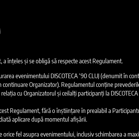
j
it, a înțeles și se obligă să respecte acest Regulament.
șurarea evenimentului DISCOTECA ‘90 CLUJ (denumit în conti
continuare Organizator). Regulamentul conține prevederile p
n relația cu Organizatorul și ceilalți participanți la DISCOTE
est Regulament, fără o înștiințare în prealabil a Participantu
iată aplicare după momentul afișării.
e orice fel asupra evenimentului, inclusiv schimbarea a maxi