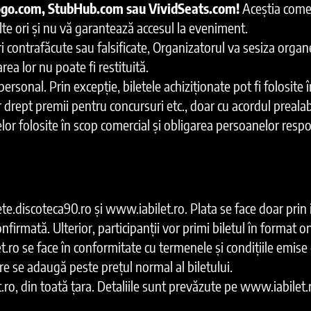
ogo.com, StubHub.com sau VividSeats.com!
Aceștia comerc
lte ori și nu vă garantează accesul la eveniment.
rățări contrafăcute sau falsificate, Organizatorul va sesiza or
rea lor nu poate fi restituită.
personal. Prin excepție, biletele achiziționate pot fi folosite
rept premii pentru concursuri etc., doar cu acordul prealabil 
elor folosite în scop comercial și obligarea persoanelor respo
ete.discoteca90.ro și www.iabilet.ro. Plata se face doar prin 
nfirmată. Ulterior, participanții vor primi biletul în format 
t.ro se face în conformitate cu termenele și condițiile emise
e se adaugă peste prețul normal al biletului.
let.ro, din toată țara. Detaliile sunt prevăzute pe www.iabilet.