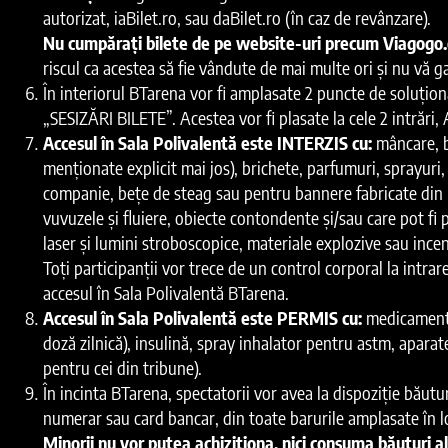
autorizat, iaBilet.ro, sau daBilet.ro (în caz de revânzare).
Nu cumpărați bilete de pe website-uri precum Viagogo
riscul ca acestea să fie vândute de mai multe ori și nu vă 
În interiorul BTarena vor fi amplasate 2 puncte de soluționa
„SESIZĂRI BILETE”. Acestea vor fi plasate la cele 2 intr
Accesul în Sala Polivalentă este INTERZIS cu:
mâncare, bă
menționate explicit mai jos), brichete, parfumuri, sprayuri,
companie, bețe de steag sau pentru bannere fabricate din 
vuvuzele și fluiere, obiecte contondente și/sau care pot fi p
laser și lumini stroboscopice, materiale explozive sau ince
Toți participanții vor trece de un control corporal la intrar
accesul în Sala Polivalentă BTarena.
Accesul în Sala Polivalentă este PERMIS cu:
medicamente 
doză zilnică), insulină, spray inhalator pentru astm, apara
pentru cei din tribune).
În incinta BTarena, spectatorii vor avea la dispoziție băutur
numerar sau card bancar, din toate barurile amplasate în l
Minorii nu vor putea achiziționa, nici consuma băuturi al