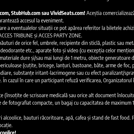
.com, StubHub.com sau VividSeats.com!
Aceștia comercializează 
garantează accesul la eveniment.
re a eventualelor situații ce pot apărea referitor la biletele ach
ări, ACCES TRIBUNE și ACCES PARTY ZONE.
uturi de orice fel, umbrele, recipiente din sticlă, plastic sau m
 deodorante etc., aparate foto și video (cu excepția celor mențion
materiale dure și/sau mai lungi de 1 metru, obiecte generatoare 
ericuloase (cuțite, bricege, lanțuri, bastoane, bâte, arme de foc, pr
ndiare, substanțe iritant-lacrimogene sau cu efect paralizant/spra
e. În cazul în care un participant refuză verificarea, Organizatorul 
(însoțite de scrisoare medicală sau orice alt document înlocuito
te de fotografiat compacte, un bagaj cu capacitatea de maximum 15
i alcoolice, bauturi răcoritoare, apă, cafea și stand de fast food. 
ocație.
coolice!