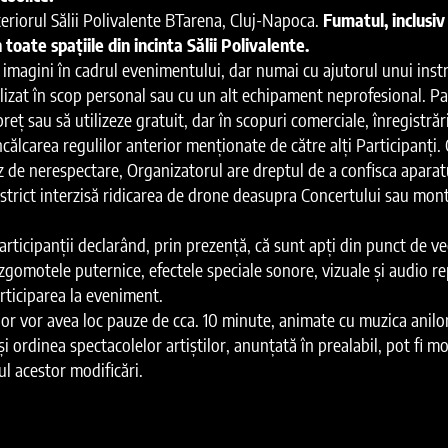
teriorul Sălii Polivalente BTarena, Cluj-Napoca.
Fumatul, inclusiv 
 toate spațiile din incinta Sălii Polivalente.
de imagini în cadrul evenimentului, dar numai cu ajutorul unui ins
izat în scop personal sau cu un alt echipament neprofesional. Part
reț sau să utilizeze gratuit, dar în scopuri comerciale, înregistrăr
ălcarea regulilor anterior menționate de către alți Participanți. 
caz de nerespectare, Organizatorul are dreptul de a confisca aparat
te strict interzisă ridicarea de drone deasupra Concertului sau m
ticipanții declarând, prin prezență, că sunt apți din punct de vede
zgomotele puternice, efectele speciale sonore, vizuale şi audio re
articiparea la eveniment.
lor vor avea loc pauze de cca. 10 minute, animate cu muzica anilor
ordinea spectacolelor artiștilor, anunțată în prealabil, pot fi mo
l acestor modificări.