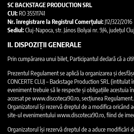
SC BACKSTAGE PRODUCTION SRL
CUI:
RO 35511741
Nr. înregistrare la Registrul Comerțului:
J12/322/2016
Sediul:
Cluj-Napoca, str. János Bolyai nr. 9/4, județul Clu
II. DISPOZIȚII GENERALE
Prin cumpărarea unui bilet, Participantul declară că a cit
Prezentul Regulament se aplică la organizarea și desfă
CONCERTE CLUJ – Backstage Production SRL (intitulat în 
eveniment trebuie să le respecte și obligațiile acestuia î
accesat pe www.discoteca90.ro, secțiunea Regulament.
Organizatorul își rezervă dreptul de a modifica oricând ac
site-ul evenimentului www.discoteca90.ro, fiind de imed
Organizatorul își rezervă dreptul de a aduce modificări d