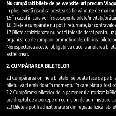
Nu cumpărați bilete de pe website-uri precum Viag
În plus, există riscul ca acestea să fie vândute de mai mu
1.5 În cazul în care vor fi descoperite bilete/invitații/b
1.6 Biletele cumpărate nu pot fi returnate, iar contravaloa
1.7 Bilete achiziționate nu pot fi folosite decât pentru uz 
organizarea de campanii promoționale, oferirea biletelor d
Nerespectarea acestei obligații va duce la anularea bilet
astfel creat.
2. CUMPĂRAREA BILETELOR
2.1 Cumpărarea online a biletelor se poate face de pe bil
biletul va fi emis doar în momentul în care plata a fost co
2.2 Cumpărarea biletelor de la partenerul autorizat iaBile
are dreptul de a percepe un comision de administrare car
2.3 Biletele pot fi achiziționate și din rețeaua fizică iaBi