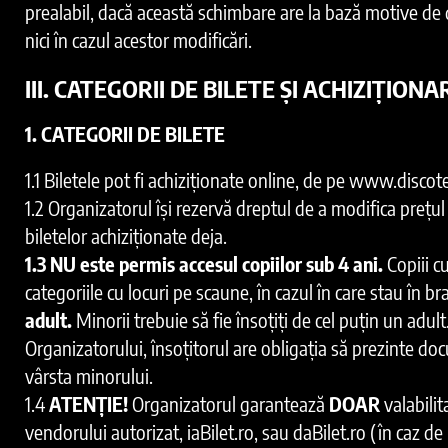
prealabil, dacă această schimbare are la bază motive de d
nici în cazul acestor modificări.
III. CATEGORII DE BILETE ȘI ACHIZIȚIO
1. CATEGORII DE BILETE
1.1 Biletele pot fi achiziționate online, de pe www.discote
1.2 Organizatorul își rezervă dreptul de a modifica prețul 
biletelor achiziționate deja.
1.3 NU este permis accesul copiilor sub 4 ani.
Copiii cu
categoriile cu locuri pe scaune, în cazul în care stau în br
adult.
Minorii trebuie să fie însoțiți de cel puțin un adu
Organizatorului, însoțitorul are obligația să prezinte d
vârsta minorului.
1.4
ATENȚIE!
Organizatorul garantează
DOAR
valabili
vendorului autorizat, iaBilet.ro, sau daBilet.ro (în caz de