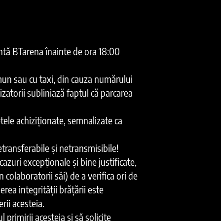
entă BTarena înainte de ora 18:00
omun sau cu taxi, din cauza numărului
izatorii subliniază faptul că parcarea
etele achiziționate, semnalizate ca
transferabile și netransmisibile!
azuri excepționale și bine justificate,
n colaboratorii săi) de a verifica ori de
rea integrității brățării este
rii acesteia.
 primirii acesteia și să solicite