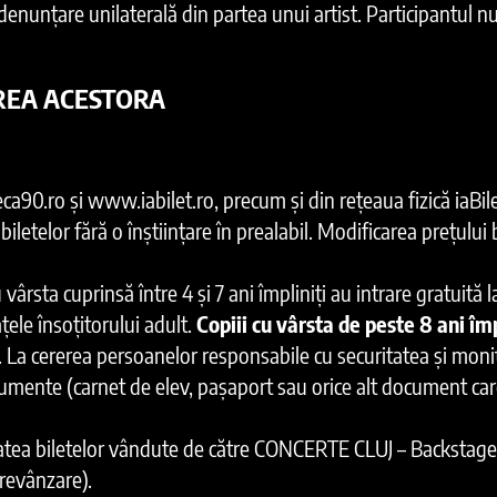
enunțare unilaterală din partea unui artist. Participantul n
NAREA ACESTORA
ca90.ro și www.iabilet.ro, precum și din rețeaua fizică iaBile
biletelor fără o înștiințare în prealabil. Modificarea prețului
 vârsta cuprinsă între 4 și 7 ani împliniți au intrare gratuit
ațele însoțitorului adult.
Copiii cu vârsta de peste 8 ani împl
lt. La cererea persoanelor responsabile cu securitatea și moni
ocumente (carnet de elev, pașaport sau orice alt document ca
tatea biletelor vândute de către CONCERTE CLUJ – Backstage
 revânzare).