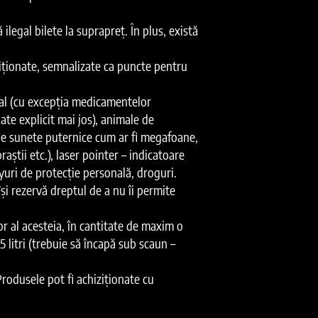
ilegal bilete la suprapreț. În plus, există
iziționate, semnalizate ca puncte pentru
etal (cu excepția medicamentelor
ate explicit mai jos), animale de
de sunete puternice cum ar fi megafoane,
aștii etc.), laser pointer – indicatoare
yuri de protecție personală, droguri.
își rezervă dreptul de a nu îi permite
r al acesteia, în cantitate de maxim o
 litri (trebuie să încapă sub scaun –
Produsele pot fi achiziționate cu