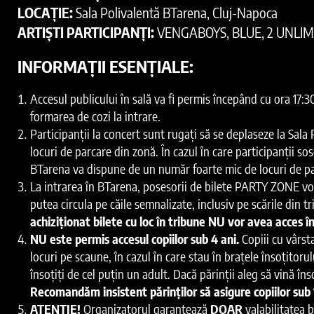
LOCAȚIE:
Sala Polivalentă BTarena, Cluj-Napoca
ARTIȘTI PARTICIPANȚI:
VENGABOYS, BLUE, 2 UNLIM
INFORMAȚII ESENȚIALE:
Accesul publicului în sală va fi permis începând cu ora 17
formarea de cozi la intrare.
Participanții la concert sunt rugați să se deplaseze la Sal
locuri de parcare din zonă. În cazul în care participanții s
BTarena va dispune de un număr foarte mic de locuri de pa
La intrarea în BTarena, posesorii de bilete PARTY ZONE vor
putea circula pe căile semnalizate, inclusiv pe scările din tr
achiziționat bilete cu loc în tribune NU vor avea acces
NU este permis accesul copiilor sub 4 ani.
Copiii cu vârsta
locuri pe scaune, în cazul în care stau în brațele însoțitoru
însoțiți de cel puțin un adult. Dacă părinții aleg să vină în
Recomandăm insistent părinților să asigure copiilor sub 1
ATENȚIE!
Organizatorul garantează
DOAR
valabilitatea