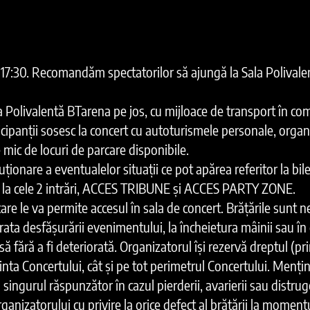
ora 17:30. Recomandăm spectatorilor să ajungă la Sala Polival
ala Polivalentă BTarena pe jos, cu mijloace de transport în c
rticipanții sosesc la concert cu autoturismele personale, organ
mic de locuri de parcare disponibile.
uționare a eventualelor situații ce pot apărea referitor la bil
e la cele 2 intrări, ACCES TRIBUNE și ACCES PARTY ZONE.
re le va permite accesul în sala de concert. Brățările sunt ne
rata desfășurării evenimentului, la încheietura mâinii sau în c
asă fără a fi deteriorată. Organizatorul își rezervă dreptul (pri
cinta Concertului, cât şi pe tot perimetrul Concertului. Menține
 singurul răspunzător în cazul pierderii, avarierii sau distruge
ganizatorului cu privire la orice defect al brățării la momentul