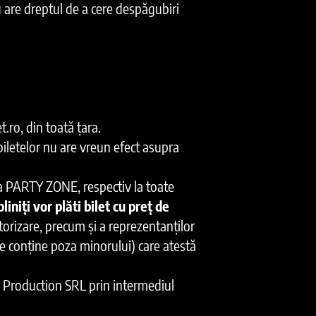
u are dreptul de a cere despăgubiri
t.ro, din toată țara.
 biletelor nu are vreun efect asupra
ă la PARTY ZONE, respectiv la toate
iniți vor plăti bilet cu preț de
torizare, precum și a reprezentanților
re conține poza minorului) care atestă
 Production SRL prin intermediul