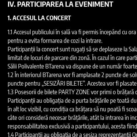
IV. PARTICIPAREA LA EVENIMENT
1. ACCESUL LA CONCERT
1.1 Accesul publicului în sală va fi permis începând cu 
pentru a evita formarea de cozi la intrare.
Participanții la concert sunt rugați să se deplaseze la S
limitat de locuri de parcare din zonă. În cazul în care pa
Sălii Polivalente BTarena va dispune de un număr foarte 
1.2 În interiorul BTarena vor fi amplasate 2 puncte de sol
puncte pentru „SESIZĂRI BILETE”. Acestea vor fi plasat
1.3 Posesorii de bilete PARTY ZONE vor primi o brățară ca
Participanții au obligația de a purta brățările pe toată du
în alt loc vizibil, cu condiția ca brățara să nu poată fi sco
câte ori consideră necesar brățările, atât la intrarea în in
responsabilitatea exclusivă a participantului, acesta fiind
1.4 Participanții au obligația de a sesiza reprezentanții Or