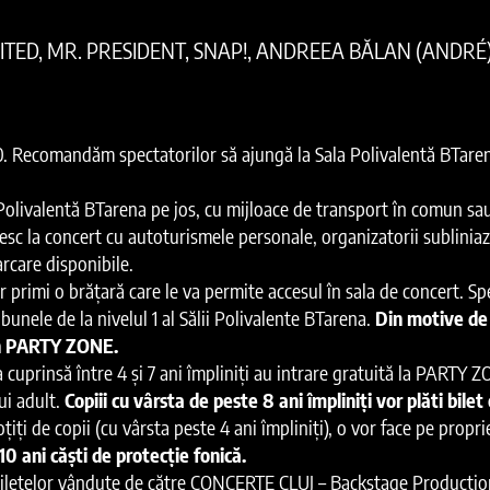
ITED, MR. PRESIDENT, SNAP!, ANDREEA BĂLAN (ANDRÉ)
:30. Recomandăm spectatorilor să ajungă la Sala Polivalentă BTare
a Polivalentă BTarena pe jos, cu mijloace de transport în comun sa
osesc la concert cu autoturismele personale, organizatorii subliniaz
rcare disponibile.
 primi o brățară care le va permite accesul în sala de concert. S
ibunele de la nivelul 1 al Sălii Polivalente BTarena.
Din motive de 
 în PARTY ZONE.
 cuprinsă între 4 și 7 ani împliniți au intrare gratuită la PARTY Z
lui adult.
Copiii cu vârsta de peste 8 ani împliniți vor plăti bilet
soțiți de copii (cu vârsta peste 4 ani împliniți), o vor face pe prop
0 ani căști de protecție fonică.
 biletelor vândute de către CONCERTE CLUJ – Backstage Productio