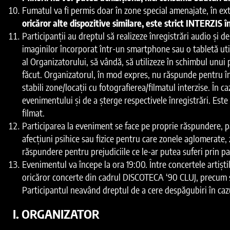
Fumatul va fi permis doar în zone special amenajate, în ex
oricăror alte dispozitive similare, este strict INTERZIS în
Participanții au dreptul să realizeze înregistrări audio și 
imaginilor încorporat într-un smartphone sau o tabletă util
al Organizatorului, să vândă, să utilizeze în schimbul unui p
făcut. Organizatorul, în mod expres, nu răspunde pentru înc
stabili zone/locații cu fotografierea/filmatul interzise. În 
evenimentului și de a șterge respectivele înregistrări. Es
filmat.
Participarea la eveniment se face pe proprie răspundere, par
afecțiuni psihice sau fizice pentru care zonele aglomerate, 
răspundere pentru prejudiciile ce le-ar putea suferi prin p
Evenimentul va începe la ora 19:00. Între concertele artiști
oricăror concerte din cadrul DISCOTECA ‘90 CLUJ, precum și 
Participantul neavând dreptul de a cere despăgubiri în cazu
I. ORGANIZATOR